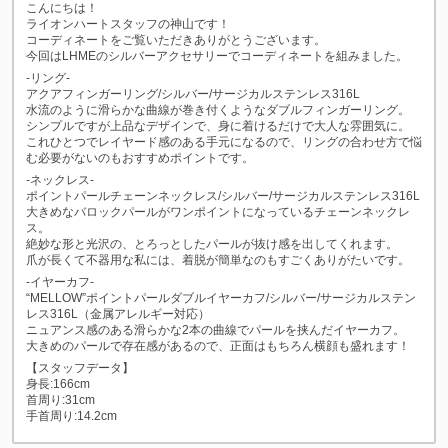
こんにちは！
ライオンハートスタッフの神山です！
コーディネートをご覧いただきありがとうございます。
今回はLHMEのシルバーアクセサリーでコーディネートを組みました。
-リング-
アクアフィンガーリング/シルバー/サージカルステンレス316L
水流のように滑らかな曲線が巻き付くようなダブルフィンガーリング。
シンプルですが上品なデザインで、身に着けるだけで大人な雰囲気に。
これひとつでレイヤード感のある手元になるので、リングの合わせ方で悩
む必要がないのもおすすめポイントです。
-ネックレス-
ポイントパールチェーンネックレス/シルバー/サージカルステンレス316L
大きめなバロックパールがワンポイントになっているチェーンネックレ
ス。
絶妙な形と光沢の、とろっとしたパールが抜け感を出してくれます。
爪が長くて不器用な私には、着脱が簡単なのもすごくありがたいです。
-イヤーカフ-
“MELLOW”ポイントパールダブルイヤーカフ/シルバー/サージカルステン
レス316L（金属アレルギー対応）
ニュアンス感のある滑らかな2本の曲線でパールを挟んだイヤーカフ。
大きめのパールで存在感があるので、正面はもちろん横顔も盛れます！
【スタッフデータ】
身長:166cm
首周り:31cm
手首周り:14.2cm