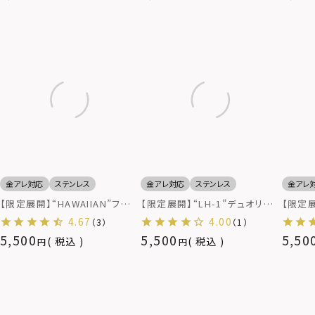
金アレ対応
ステンレス
金アレ対応
ステンレス
金アレ
【限定展開】“HAWAIIAN”フラッ
【限定展開】“LH-1”デュオリン
【限定展
トハワイアンリング/サージカル
グ（印台/コンフォート）/サージ
ング/
4.67
4.00
（3）
（1）
ステンレス（金属アレルギー対
カルステンレス（金属アレルギー
属アレ
5,500
5,500
5,50
税込
税込
応）
対応）