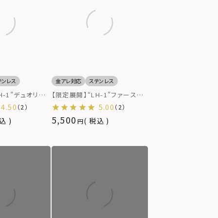
テンレス
金アレ対応
ステンレス
H-1”デュオリン
【限定展開】“LH-1”ファースト
ト仕上げ）/サージ
リング/サージカルステンレス
4.50
5.00
（2）
（2）
（金属アレルギー
（金属アレルギー対応）
5,500
込
税込