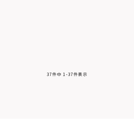
37
件中
1
-
37
件表示