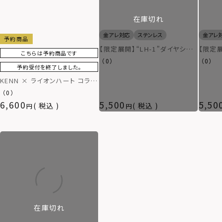
在庫切れ
金アレ対応
ステンレス
金アレ
予約商品
【限定展開】“LH-1”ダイヤシグ
【限定展
こちらは予約商品です
ネットリング/サージカルステン
ネット
（0）
（0）
予約受付を終了しました。
レス（金属アレルギー対応）
ステン
応）
KENN × ライオンハート コラボ
リング/サージカルステンレス
（0）
6,600
5,500
5,50
税込
税込
在庫切れ