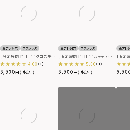
金アレ対応
ステンレス
金アレ対応
ステンレス
金アレ
【限定展開】“LH-1”クロスデザ
【限定展開】“LH-1”カッティン
【限定展
インリング（ライトブラック）/サ
グデュアルリング/サージカルス
インリ
4.00
5.00
（1）
（3）
ージカルステンレス（金属アレル
テンレス＆タングステン（金属ア
カルス
5,500
5,500
5,50
税込
税込
ギー対応）
レルギー対応）
対応）