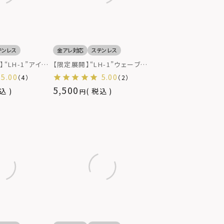
テンレス
金アレ対応
ステンレス
“LH-1”アイコ
【限定展開】“LH-1”ウェーブリ
ヤードリング/サ
ング/サージカルステンレス（金
5.00
5.00
（4）
（2）
レス（金属アレル
属アレルギー対応）
5,500
込
税込