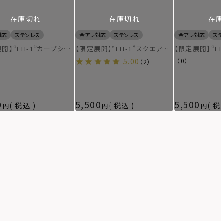
在庫切れ
在庫切れ
在
対応
ステンレス
金アレ対応
ステンレス
金アレ対応
ス
開】“LH-1”カーブシグ
【限定展開】“LH-1”スクエアリ
【限定展開】“L
リングリング/サージカル
ング/サージカルステンレス（金
グ（ロゴツイス
5.00
（0）
（2）
レス（金属アレルギー対
属アレルギー対応）
テンレス（金属
0
5,500
5,500
税込
税込
税