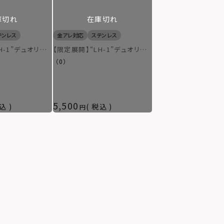
庫切れ
在庫切れ
テンレス
金アレ対応
ステンレス
H-1”デュオリン
【限定展開】“LH-1”デュオリン
ト）/サージカルス
グ（クロスライン）/サージカル
（0）
アレルギー対応）
ステンレス（金属アレルギー対
応）
5,500
込
税込