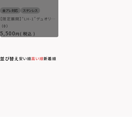
金アレ対応
ステンレス
【限定展開】“LH-1”デュオリン
グ（ミルグレイン）/サージカルス
（0）
テンレス（金属アレルギー対応）
5,500
税込
並び替え
安い順
高い順
新着順