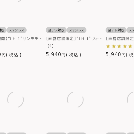
対応
ステンレス
金アレ対応
ステンレス
金アレ対応
ス
開】“LH-1”サンモチー
【直営店舗限定】“LH-1”ヴィン
【直営店舗限定】
ネットリング/サージカル
テージスクラッチリング（フラッ
ニックロゴレイ
（0）
レス（金属アレルギー対
トデザイン）/サージカルステン
ージカルステン
0
5,940
5,940
税込
税込
税
レス（金属アレルギー対応）
ギー対応）