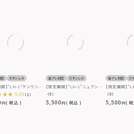
対応
ステンレス
金アレ対応
ステンレス
金アレ対応
ス
開】“LH-1”ケンワンリ
【限定展開】“LH-1”ニュアンス
【限定展開】“L
サージカルステンレス（金
デュアルリング/サージカルステ
ンドリング/サ
5.00
（0）
（0）
（1）
ルギー対応）
ンレス（金属アレルギー対応）
ス（金属アレル
0
5,500
5,500
税込
税込
税