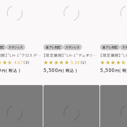
対応
ステンレス
金アレ対応
ステンレス
金アレ対応
ス
開】“LH-1”クロスデザ
【限定展開】“LH-1”デュオリン
【限定展開】“L
ング（シルバー）/サージ
グ（ツイスト/シルバー）/サージ
グ（艶美/マッ
4.67
5.00
（3）
（1）
テンレス（金属アレルギー
カルステンレス（金属アレルギー
カルステンレス
0
5,500
5,500
税込
税込
税
対応）
対応）