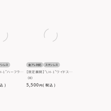
テンレス
金アレ対応
ステンレス
H-1”ハーフラウ
【限定展開】“LH-1”ワイドストレ
ージカルステンレ
ートリング/サージカルステンレ
（0）
ギー対応）
ス（金属アレルギー対応）
5,500
込
税込