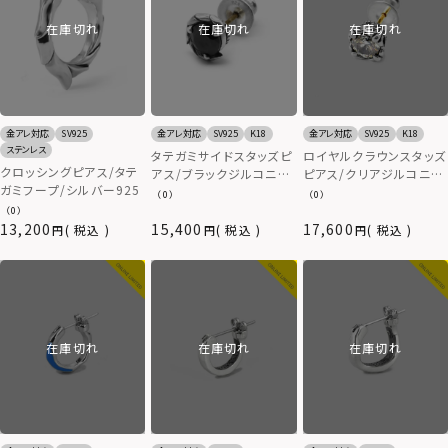
在庫切れ
在庫切れ
在庫切れ
金アレ対応
SV925
K18
金アレ対応
SV925
金アレ対応
SV925
K18
ステンレス
ロイヤルクラウンスタッズ
タテガミサイドスタッズピ
クロッシングピアス/タテ
ピアス/クリアジルコニ
アス/ブラックジルコニア/
ガミフープ/シルバー925
ア/シルバー925
シルバー925
（0）
（0）
（0）
13,200
15,400
17,600
税込
税込
税込
在庫切れ
在庫切れ
在庫切れ