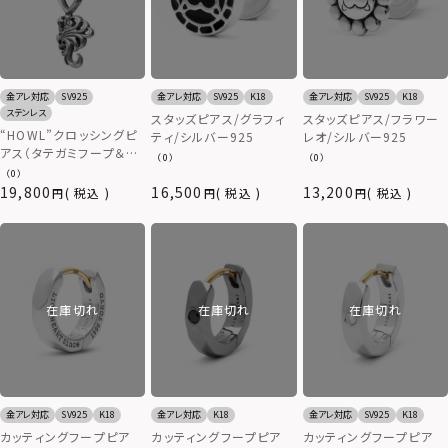
金アレ対応
SV925
金アレ対応
SV925
K18
金アレ対応
SV925
K18
ステンレス
スタッズピアス/グラフィ
スタッズピアス/フラワー
“HOWL”クロッシングピ
ティ/シルバー925
レオ/シルバー925
アス（タテガミフープ＆
（0）
（0）
HOWLチャーム）/シルバ
（0）
ー925
19,800
16,500
13,200
税込
税込
税込
在庫切れ
在庫切れ
在庫切れ
金アレ対応
SV925
K18
金アレ対応
K18
金アレ対応
SV925
K18
カッティングフープピア
カッティングフープピア
カッティングフープピア