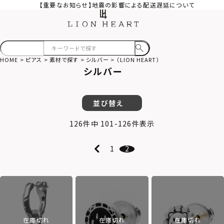
【重要なお知らせ】地震の影響による配送遅延について
HOME
ピアス
素材で探す
シルバー
（LION HEART）
シルバー
並び替え
126
件中
101
-
126
件表示
1
2
在庫切れ
在庫切れ
在庫切れ