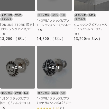
金アレ対応
SV925
K18
金アレ対応
SV925
金アレ対応
SV925
ステンレス
ステンレス
“HOWL”スタッズピアス
クロッシングピアス/ヘリ
【ONLINE STORE 限定】
（ゴシックスター）/シルバ
テイジ/シルバー925
クロッシングピアス/ビー
ー925
（0）
ズリング/ダイヤモンド
（0）
（0）
plus/シルバー925
13,200
14,300
13,200
税込
税込
税込
在庫切れ
在庫切れ
金アレ対応
SV925
K18
金アレ対応
SV925
K18
“LEO”スタッズピアス
“HOWL”スタッズピアス
(smile)/シルバー925
（タテガミシンボル）/シル
バー925
（0）
5.00
（1）