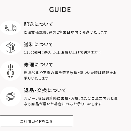
ライオン
ハート
GUIDE
ロゴ
アニマル
配送について
ご注文確認後、通常2営業日以内に発送いたします
クラウン
クロス
送料について
11,000円（税込）以上お買い上げで送料無料！
コイン
フェザー
修理について
スター
ホースシュー
経年劣化や不慮の事故等で破損・傷ついた際は修理をお
承りいたします
ストーン
誕生石
返品・交換について
万が一、商品到着時に破損・汚損、またはご注文内容と異
アラベスク
スクロール
なる商品が届いた場合にのみお承りいたします
フラワー
ハワイアン
ご利用ガイドを見る