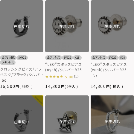
在庫切れ
在庫切れ
在庫切れ
金アレ対応
SV925
金アレ対応
SV925
K18
金アレ対応
SV925
K18
ステンレス
“LEO”スタッズピアス
“LEO”スタッズピアス
クロッシングピアス/アラ
(nyah)/シルバー925
(wink)/シルバー925
ベスク/ブラック/シルバ
（0）
5.00
（1）
ー925
（0）
16,500
14,300
14,300
税込
税込
税込
在庫切れ
在庫切れ
在庫切れ