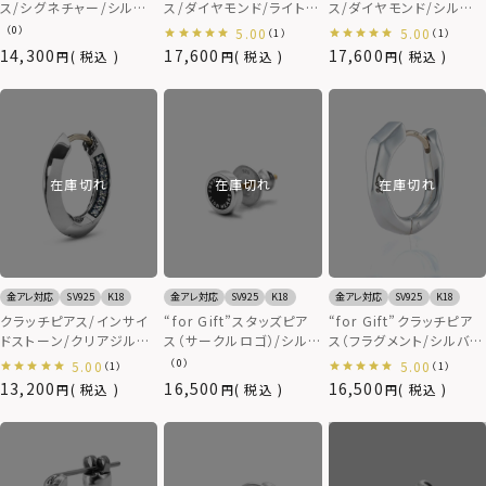
ス/シグネチャー/シルバ
ス/ダイヤモンド/ライトブ
ス/ダイヤモンド/シルバ
ー925
ラック/シルバー925
ー/シルバー925
（0）
5.00
5.00
（1）
（1）
14,300
17,600
17,600
税込
税込
税込
在庫切れ
在庫切れ
在庫切れ
金アレ対応
SV925
K18
金アレ対応
SV925
K18
金アレ対応
SV925
K18
クラッチピアス/インサイ
“for Gift”スタッズピア
“for Gift”クラッチピア
ドストーン/クリアジルコ
ス（サークルロゴ）/シルバ
ス（フラグメント/シルバ
ニア/シルバー925
ー925
ー/M SIZE）/シルバー
（0）
5.00
5.00
（1）
（1）
925
13,200
16,500
16,500
税込
税込
税込