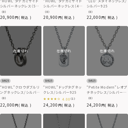
“HOWL”タテガミサイド
“HOWL”タテガミサイド
“LEO”メダイネックレス/
シルバーネックレス（5月
シルバーネックレス（4月
シルバー925
バースカラーストーン）/
バースカラーストーン）/
（0）
（0）
（0）
シルバー925
シルバー925
20,900
20,900
22,000
税込
税込
税込
在庫切れ
在庫切れ
在庫切れ
SV925
SV925
SV925
“HOWL”クロウダブルリ
“HOWL”ドッグタグネッ
“Petite Modern”レオプ
ングネックレス/シルバー
クレス/シルバー925
チネックレス/シルバー
925
925
（0）
（0）
4.00
（1）
22,000
24,200
24,200
税込
税込
税込