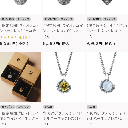
金アレ対応
ステンレス
金アレ対応
ステンレス
金アレ対応
ステンレス
【限定展開】ライオンコイ
【限定展開】ライオンコイ
【限定展開】“LH-1”パフィ
ンネックレス/チェコ金
ンネックレス/イギリス10
ーハートネックレス
貨/サージカルステンレス
ペンス硬貨/サージカル
（type A）/サージカルス
（0）
（0）
4.50
（2）
316L（金属アレルギー対
ステンレス316L（金属ア
テンレス（金属アレルギー
8,580
8,580
9,900
税込
税込
税込
応）
レルギー対応）
対応）
金アレ対応
ステンレス
SV925
SV925
【限定展開】“LH-1”ライ
“HOWL”タテガミサイド
“HOWL”タテガミサイド
オンコインペアネックレ
シルバーネックレス（11
シルバーネックレス（10
ス/サージカルステンレス
月バースカラーストー
月バースカラーストー
（0）
（0）
（0）