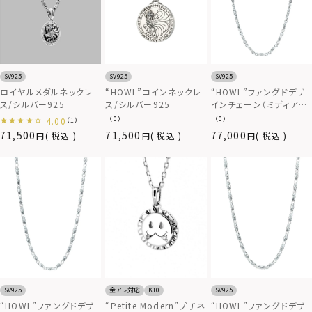
SV925
SV925
SV925
ロイヤルメダルネックレ
“HOWL”コインネックレ
“HOWL”ファングドデザ
ス/シルバー925
ス/シルバー925
インチェーン（ミディア
ム/60cm）/シルバー925
（0）
（0）
4.00
（1）
71,500
71,500
77,000
税込
税込
税込
SV925
金アレ対応
K10
SV925
“HOWL”ファングドデザ
“Petite Modern”プチネ
“HOWL”ファングドデザ