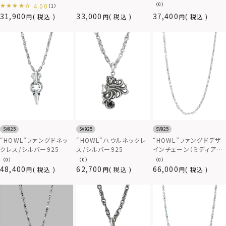
925
（0）
4.00
（1）
31,900
33,000
37,400
税込
税込
税込
SV925
SV925
SV925
“HOWL”ファングドネッ
“HOWL”ハウルネックレ
“HOWL”ファングドデザ
クレス/シルバー925
ス/シルバー925
インチェーン（ミディア
ム/50cm）/シルバー925
（0）
（0）
（0）
48,400
62,700
66,000
税込
税込
税込