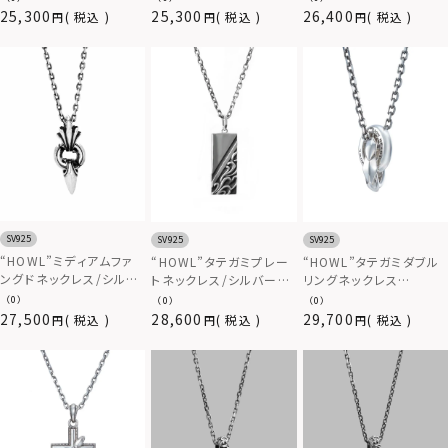
25,300
25,300
26,400
税込
税込
税込
SV925
SV925
SV925
“HOWL”ミディアムファ
“HOWL”タテガミプレー
“HOWL”タテガミダブル
ングドネックレス/シルバ
トネックレス/シルバー
リングネックレス
ー925
925
（type2）/シルバー925
（0）
（0）
（0）
27,500
28,600
29,700
税込
税込
税込