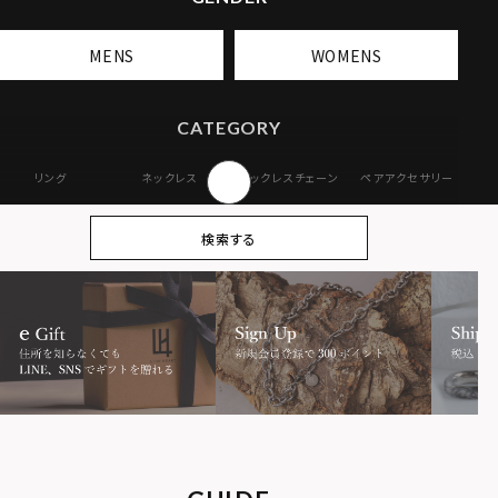
MENS
WOMENS
CATEGORY
リング
ネックレス
ネックレスチェーン
ペアアクセサリー
ピアス
イヤリング・イヤー
ブレスレット
バングル
検索する
カフ
アンクレット
オンラインストア
ギフトボックス
パーツ
限定
MOTIF
ダブルリング
プレート
ライオン
ハート