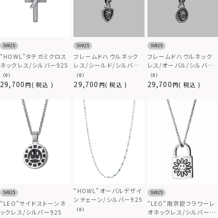
SV925
SV925
SV925
“HOWL”タテガミクロス
フレームドハウルネック
フレームドハウルネック
ネックレス/シルバー925
レス/シールド/シルバー
レス/オーバル/シルバー
925
925
（0）
（0）
（0）
29,700
29,700
29,700
税込
税込
税込
“HOWL”オーバルデザイ
SV925
SV925
ンチェーン/シルバー925
“LEO”サイドストーンネ
“LEO”南京錠フラワーレ
（0）
ックレス/シルバー925
オネックレス/シルバー