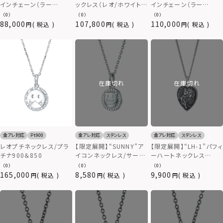
インチェーン（ラー
ックレス（レオ/ホワイトゴ
インチェーン（ラー
ジ/50cm）/シルバー925
ールド）/K10ゴールド
ジ/60cm）/シルバー925
（0）
（0）
（0）
88,000
107,800
110,000
税込
税込
税込
在庫切れ
在庫切れ
金アレ対応
Pt900
金アレ対応
ステンレス
金アレ対応
ステンレス
レオプチネックレス/プラ
【限定展開】“SUNNY”ア
【限定展開】“LH-1”パフィ
チナ900＆850
イコンネックレス/サージ
ーハートネックレス
カルステンレス316L（金
（type B）/サージカルス
（0）
（0）
（0）
属アレルギー対応）
テンレス（金属アレルギー
165,000
8,580
9,900
税込
税込
税込
対応）