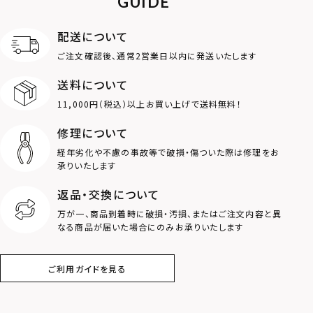
GUIDE
ロゴ
アニマル
配送について
ご注文確認後、通常2営業日以内に発送いたします
クラウン
クロス
送料について
11,000円（税込）以上お買い上げで送料無料！
コイン
フェザー
修理について
スター
ホースシュー
経年劣化や不慮の事故等で破損・傷ついた際は修理をお
承りいたします
ストーン
誕生石
返品・交換について
万が一、商品到着時に破損・汚損、またはご注文内容と異
アラベスク
スクロール
なる商品が届いた場合にのみお承りいたします
フラワー
ハワイアン
ご利用ガイドを見る
タテガミ