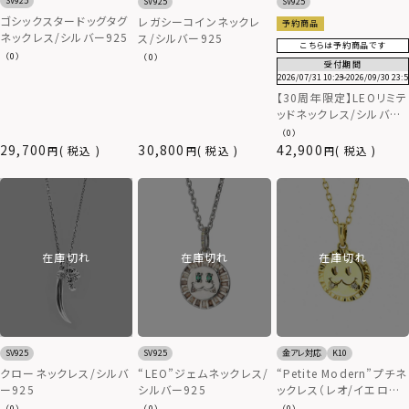
SV925
SV925
SV925
ゴシックスタードッグタグ
レガシーコインネックレ
予約商品
ネックレス/シルバー925
ス/シルバー925
こちらは予約商品です
（0）
（0）
受付期間
2026/07/31 10:23
〜
2026/09/30 23:5
【30周年限定】LEOリミテ
ッドネックレス/シルバー
925
（0）
29,700
30,800
42,900
税込
税込
税込
在庫切れ
在庫切れ
在庫切れ
SV925
SV925
金アレ対応
K10
クローネックレス/シルバ
“LEO”ジェムネックレス/
“Petite Modern”プチネ
ー925
シルバー925
ックレス（レオ/イエロー
ゴールド）/K10ゴールド
（0）
（0）
（0）