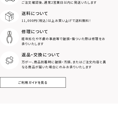
ご注文確認後、通常2営業日以内に発送いたします
送料について
ダブルリング
プレート
11,000円（税込）以上お買い上げで送料無料！
ライオン
ハート
修理について
経年劣化や不慮の事故等で破損・傷ついた際は修理をお
ロゴ
アニマル
承りいたします
返品・交換について
クラウン
クロス
万が一、商品到着時に破損・汚損、またはご注文内容と異
なる商品が届いた場合にのみお承りいたします
コイン
フェザー
ご利用ガイドを見る
スター
ホースシュー
ストーン
誕生石
アラベスク
スクロール