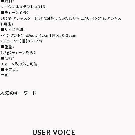
■素材：
サージカルステンレス316L
■チェーン全長：
50cm(アジャスター部分で調整していただく事により、45cmにアジャス
ト可能)
■サイズ詳細：
・ペンダント：【直径】1.42cm【厚み】0.25cm
・チェーン：【幅】0.21cm
■重量：
6.2g（チェーン込み）
■仕様：
チェーン取り外し可能
■原産国：
中国
USER VOICE