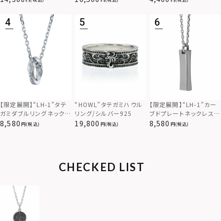
925
ス（金属アレルギー対応）
【限定展開】“LH-1”カー
【限定展開】“LH-1”タテ
“HOWL”タテガミハウル
ブドプレートネックレス/
ガミダブルリングネックレ
リング/シルバー925
サージカルステンレス（金
ス（ツイスト/シルバー）/
8,580
8,580
19,800
(税込)
(税込)
(税込)
属アレルギー対応）
サージカルステンレス（金
属アレルギー対応）
CHECKED LIST