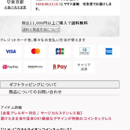
東京都
2026/08/11（火）
に
ヤマト運輸 宅急便
でお届けしま
お届け先を変更
す。
税込11,000円以上ご購入で
送料無料
送料と発送方法について
クレジットカード他、様々なお支払い方法が使えます
ギフトラッピングについて
商品についてのお問い合わせ
アイテム詳細
【金属アレルギー対応 / サージカルステンレス製】
着けたまま海や温泉OK！
繊細なデザインが特徴のコインネックレス
【
“LH-1”
ウナ＆ライオンコインネックレス】