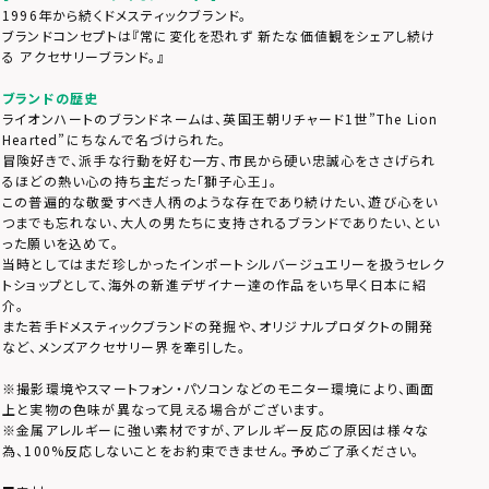
1996年から続くドメスティックブランド。
ブランドコンセプトは『常に変化を恐れず 新たな価値観をシェアし続け
る アクセサリーブランド。』
ブランドの歴史
ライオンハートのブランドネームは、英国王朝リチャード1世”The Lion
Hearted”にちなんで名づけられた。
冒険好きで、派手な行動を好む一方、市民から硬い忠誠心をささげられ
るほどの熱い心の持ち主だった「獅子心王」。
この普遍的な敬愛すべき人柄のような存在であり続けたい、遊び心をい
つまでも忘れない、大人の男たちに支持されるブランドでありたい、とい
った願いを込めて。
当時としてはまだ珍しかったインポートシルバージュエリーを扱うセレク
トショップとして、海外の新進デザイナー達の作品をいち早く日本に紹
介。
また若手ドメスティックブランドの発掘や、オリジナルプロダクトの開発
など、メンズアクセサリー界を牽引した。
※撮影環境やスマートフォン・パソコンなどのモニター環境により、画面
上と実物の色味が異なって見える場合がございます。
※金属アレルギーに強い素材ですが、アレルギー反応の原因は様々な
為、100%反応しないことをお約束できません。予めご了承ください。