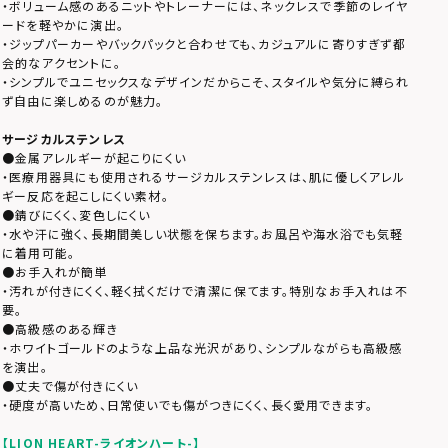
・ボリューム感のあるニットやトレーナーには、ネックレスで季節のレイヤ
ードを軽やかに演出。
・ジップパーカーやバックパックと合わせても、カジュアルに寄りすぎず都
会的なアクセントに。
・シンプルでユニセックスなデザインだからこそ、スタイルや気分に縛られ
ず自由に楽しめるのが魅力。
サージカルステンレス
●金属アレルギーが起こりにくい
・医療用器具にも使用されるサージカルステンレスは、肌に優しくアレル
ギー反応を起こしにくい素材。
●錆びにくく、変色しにくい
・水や汗に強く、長期間美しい状態を保ちます。お風呂や海水浴でも気軽
に着用可能。
●お手入れが簡単
・汚れが付きにくく、軽く拭くだけで清潔に保てます。特別なお手入れは不
要。
●高級感のある輝き
・ホワイトゴールドのような上品な光沢があり、シンプルながらも高級感
を演出。
●丈夫で傷が付きにくい
・硬度が高いため、日常使いでも傷がつきにくく、長く愛用できます。
【LION HEART-ライオンハート-】