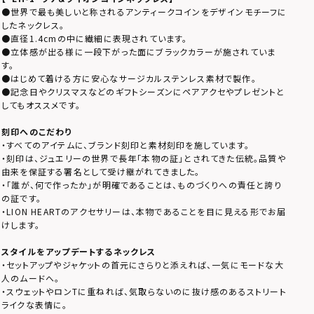
●世界で最も美しいと称されるアンティークコインをデザインモチーフに
したネックレス。
●直径1.4cmの中に繊細に表現されています。
●立体感が出る様に一段下がった面にブラックカラーが施されていま
す。
●はじめて着ける方に安心なサージカルステンレス素材で製作。
●記念日やクリスマスなどのギフトシーズンにペアアクセやプレゼントと
してもオススメです。
刻印へのこだわり
・すべてのアイテムに、ブランド刻印と素材刻印を施しています。
・刻印は、ジュエリーの世界で長年「本物の証」とされてきた伝統。品質や
由来を保証する署名として受け継がれてきました。
・「誰が、何で作ったか」が明確であることは、ものづくりへの責任と誇り
の証です。
・LION HEARTのアクセサリーは、本物であることを目に見える形でお届
けします。
スタイルをアップデートするネックレス
・セットアップやジャケットの首元にさらりと添えれば、一気にモードな大
人のムードへ。
・スウェットやロンTに重ねれば、気取らないのに抜け感のあるストリート
ライクな表情に。