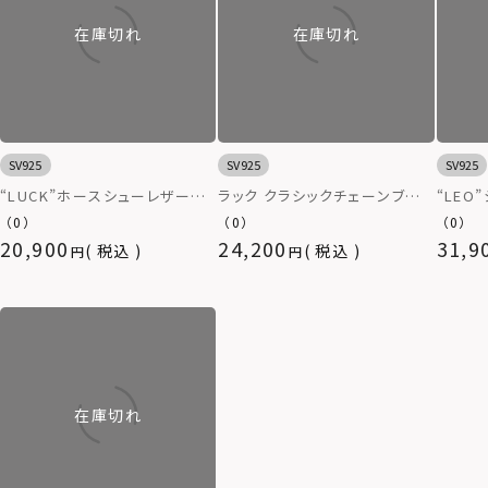
在庫切れ
在庫切れ
SV925
SV925
SV925
“LUCK”ホースシューレザーブ
ラック クラシックチェーンブレス
“LEO
レスレット/シルバー925＆レザ
レット/シルバー925
ルバー9
（0）
（0）
（0）
ー
20,900
24,200
31,9
税込
税込
在庫切れ