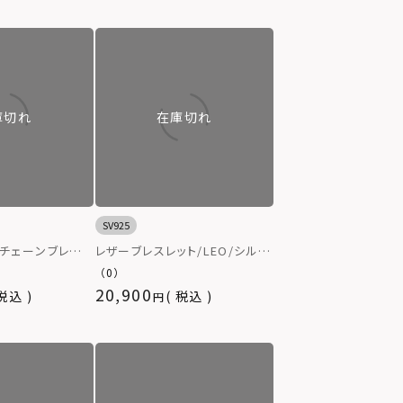
庫切れ
在庫切れ
SV925
ンチェーンブレスレ
レザーブレスレット/LEO/シルバ
LEO）/シルバー
ー925
（0）
20,900
税込
税込