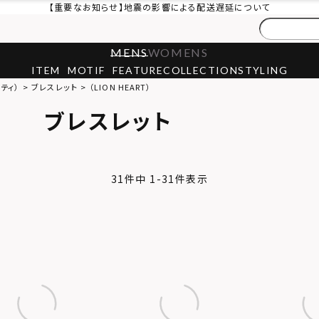
【重要なお知らせ】地震の影響による配送遅延について
MENS
WOMENS
ITEM
MOTIF
FEATURE
COLLECTION
STYLING
リティ）
ブレスレット
（LION HEART）
ブレスレット
31
件中
1
-
31
件表示