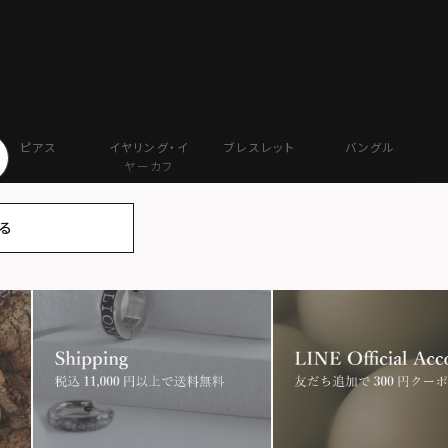
ピアス
イヤリング・イ
ブレスレット
バングル
ヤーカフ
る
ン
ハート
ロゴ
ス
コイン
フェザー