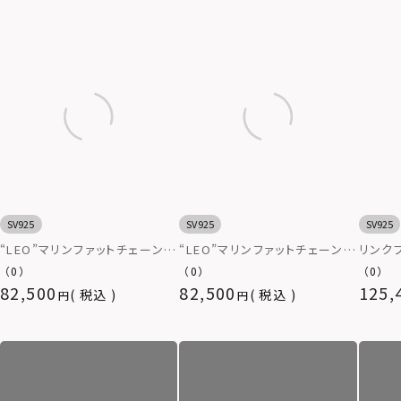
SV925
SV925
SV925
“LEO”マリンファットチェーンブ
“LEO”マリンファットチェーンブ
リンク
レスレット（マンテル/いぶし仕上
レスレット（マンテル/いぶし無
925
（0）
（0）
（0）
げ）/シルバー925
し）/シルバー925
82,500
82,500
125,
税込
税込