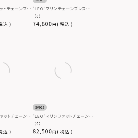
カットチェーンブレ
“LEO”マリンチェーンブレスレッ
ル/いぶし無し）/
ト（クリップ/いぶし仕上げ）/シ
（0）
ルバー925
74,800
税込
税込
SV925
ファットチェーンブ
“LEO”マリンファットチェーンブ
リップ/いぶし仕上
レスレット（クリップ/いぶし無
（0）
25
し）/シルバー925
82,500
税込
税込