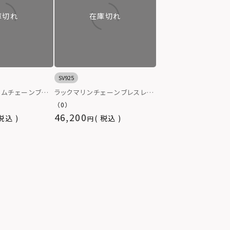
庫切れ
在庫切れ
SV925
ームチェーンブレ
ラックマリンチェーンブレスレッ
ル/LEO）/シル
ト/シルバー925
（0）
46,200
税込
税込