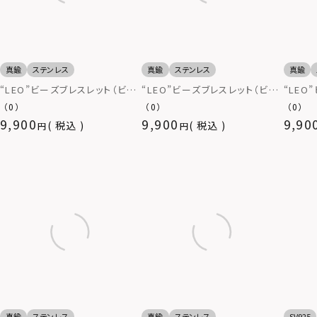
真鍮
ステンレス
真鍮
ステンレス
真鍮
“LEO”ビーズブレスレット（ビー
“LEO”ビーズブレスレット（ビー
“LEO
ズ用ゴムタイプ/グリーン×レッ
ズ用ゴムタイプ/ホワイト×レッ
ズ用ゴ
（0）
（0）
（0）
ド×イエロー）
ド）
ーン×
9,900
9,900
9,90
税込
税込
真鍮
ステンレス
真鍮
ステンレス
SV925