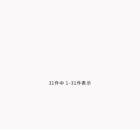
31
件中
1
-
31
件表示