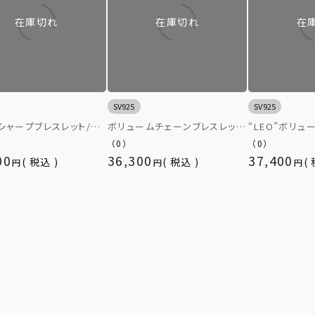
在庫切れ
在庫切れ
在
SV925
SV925
”シャープブレスレット/シ
ボリュームチェーンブレスレッ
“LEO”ボリュ
25
ト/LEO/シルバー925
スレット（マンテ
（0）
（0）
バー925
00
36,300
37,400
税込
税込