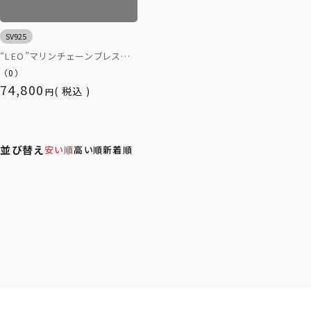
SV925
“LEO”マリンチェーンブレスレッ
ト（マンテル/いぶし仕上げ）/シ
（0）
ルバー925
74,800
税込
並び替え
安い順
高い順
新着順