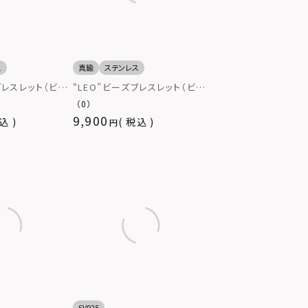
ス
真鍮
ステンレス
ブレスレット（ビー
“LEO”ビーズブレスレット（ビー
/ブルー×レッド）
ズ用ゴムタイプ/ブルー）
（0）
9,900
込
税込
SV925