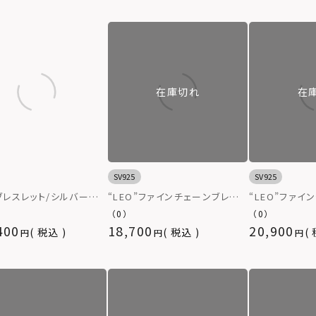
在庫切れ
在
SV925
SV925
ブレスレット/シルバー
“LEO”ファインチェーンブレスレ
“LEO”ファイ
ット（クリップ/LEO）/シルバー
ット（マンテル/
（0）
（0）
925
925
400
18,700
20,900
税込
税込