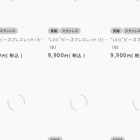
ステンレス
真鍮
ステンレス
真鍮
ステンレ
”ビーズブレスレット（ビー
“LEO”ビーズブレスレット（ビー
“LEO”ビーズ
ムタイプ/ホワイト×グリ
ズ用ゴムタイプ/ホワイト×ブル
ズ用ゴムタイプ
（0）
（0）
レッド）
ー×レッド）
0
9,900
9,900
税込
税込
税
SV925
SV925