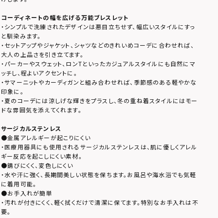
コーディネートの幅を広げる万能ブレスレット
・シンプルで洗練されたデザインは悪目立ちせず、幅広いスタイルにすっ
と馴染みます。
・セットアップやジャケット、シャツなどのきれいめコーデに合わせれば、
大人の上品さを引き立てます。
・パーカーやスウェット、ロンTといったカジュアルスタイルにも自然にマ
ッチし、程よいアクセントに。
・サマーニットやカーディガンと組み合わせれば、季節感のある軽やかな
印象に。
・夏のコーデには涼しげな輝きをプラスし、冬の重ね着スタイルにはモー
ドな雰囲気を添えてくれます。
サージカルステンレス
●金属アレルギーが起こりにくい
・医療用器具にも使用されるサージカルステンレスは、肌に優しくアレル
ギー反応を起こしにくい素材。
●錆びにくく、変色しにくい
・水や汗に強く、長期間美しい状態を保ちます。お風呂や海水浴でも気軽
に着用可能。
●お手入れが簡単
・汚れが付きにくく、軽く拭くだけで清潔に保てます。特別なお手入れは不
要。