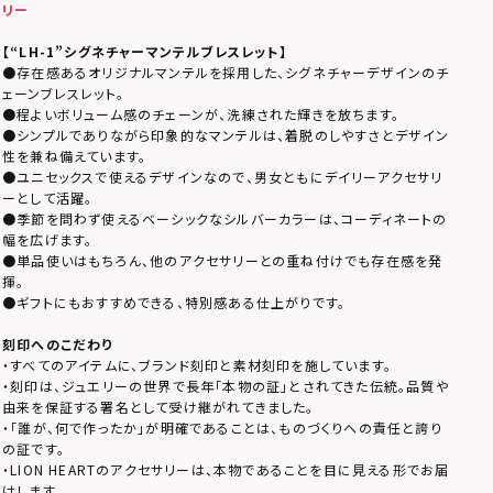
リー
【“LH-1”シグネチャーマンテルブレスレット】
●存在感あるオリジナルマンテルを採用した、シグネチャーデザインのチ
ェーンブレスレット。
●程よいボリューム感のチェーンが、洗練された輝きを放ちます。
●シンプルでありながら印象的なマンテルは、着脱のしやすさとデザイン
性を兼ね備えています。
●ユニセックスで使えるデザインなので、男女ともにデイリーアクセサリ
ーとして活躍。
●季節を問わず使えるベーシックなシルバーカラーは、コーディネートの
幅を広げます。
●単品使いはもちろん、他のアクセサリーとの重ね付けでも存在感を発
揮。
●ギフトにもおすすめできる、特別感ある仕上がりです。
刻印へのこだわり
・すべてのアイテムに、ブランド刻印と素材刻印を施しています。
・刻印は、ジュエリーの世界で長年「本物の証」とされてきた伝統。品質や
由来を保証する署名として受け継がれてきました。
・「誰が、何で作ったか」が明確であることは、ものづくりへの責任と誇り
の証です。
・LION HEARTのアクセサリーは、本物であることを目に見える形でお届
けします。