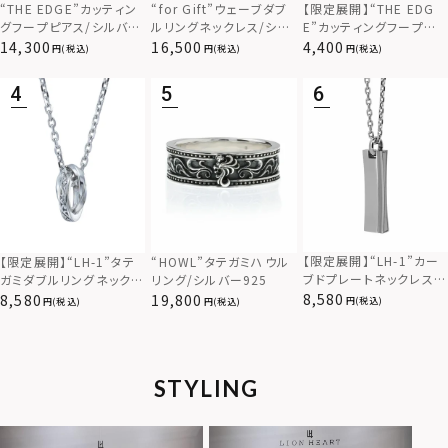
“THE EDGE”カッティン
“for Gift”ウェーブダブ
【限定展開】“THE EDG
グフープピアス/シルバー
ルリングネックレス/シル
E”カッティングフープピ
925
バー×ブラック/シルバー
アス/サージカルステンレ
14,300
16,500
4,400
(税込)
(税込)
(税込)
925
ス（金属アレルギー対応）
【限定展開】“LH-1”カー
【限定展開】“LH-1”タテ
“HOWL”タテガミハウル
ブドプレートネックレス/
ガミダブルリングネックレ
リング/シルバー925
サージカルステンレス（金
ス（ツイスト/シルバー）/
8,580
8,580
19,800
(税込)
(税込)
(税込)
属アレルギー対応）
サージカルステンレス（金
属アレルギー対応）
STYLING