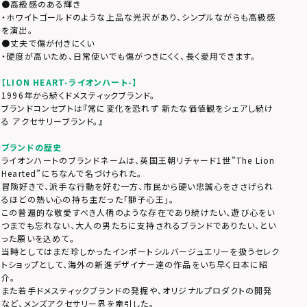
●高級感のある輝き
・ホワイトゴールドのような上品な光沢があり、シンプルながらも高級感
を演出。
●丈夫で傷が付きにくい
・硬度が高いため、日常使いでも傷がつきにくく、長く愛用できます。
【LION HEART-ライオンハート-】
1996年から続くドメスティックブランド。
ブランドコンセプトは『常に変化を恐れず 新たな価値観をシェアし続け
る アクセサリーブランド。』
ブランドの歴史
ライオンハートのブランドネームは、英国王朝リチャード1世”The Lion
Hearted”にちなんで名づけられた。
冒険好きで、派手な行動を好む一方、市民から硬い忠誠心をささげられ
るほどの熱い心の持ち主だった「獅子心王」。
この普遍的な敬愛すべき人柄のような存在であり続けたい、遊び心をい
つまでも忘れない、大人の男たちに支持されるブランドでありたい、とい
った願いを込めて。
当時としてはまだ珍しかったインポートシルバージュエリーを扱うセレク
トショップとして、海外の新進デザイナー達の作品をいち早く日本に紹
介。
また若手ドメスティックブランドの発掘や、オリジナルプロダクトの開発
など、メンズアクセサリー界を牽引した。