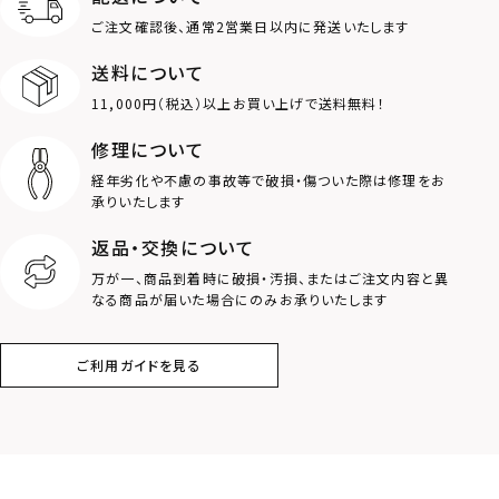
MOTIF
ご注文確認後、通常2営業日以内に発送いたします
送料について
ダブルリング
プレート
11,000円（税込）以上お買い上げで送料無料！
ライオン
ハート
修理について
経年劣化や不慮の事故等で破損・傷ついた際は修理をお
ロゴ
アニマル
承りいたします
返品・交換について
クラウン
クロス
万が一、商品到着時に破損・汚損、またはご注文内容と異
なる商品が届いた場合にのみお承りいたします
コイン
フェザー
ご利用ガイドを見る
スター
ホースシュー
ストーン
誕生石